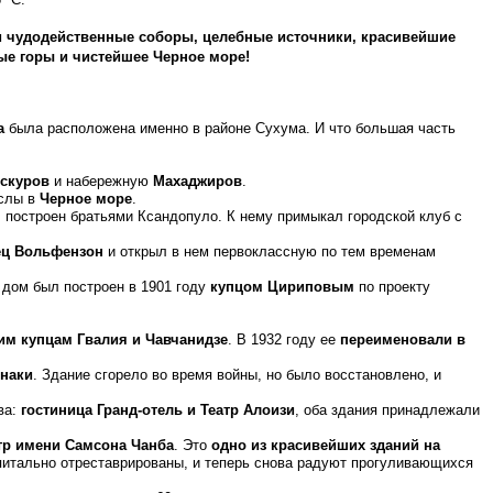
и чудодейственные соборы, целебные источники, красивейшие
ые горы и чистейшее Черное море!
а
была расположена именно в районе Сухума. И что большая часть
скуров
и набережную
Махаджиров
.
аслы в
Черное море
.
 построен братьями Ксандопуло. К нему примыкал городской клуб с
ец Вольфензон
и открыл в нем первоклассную по тем временам
т дом был построен в 1901 году
купцом Цириповым
по проекту
им купцам
Гвалия и Чавчанидзе
. В 1932 году ее
переименовали в
инаки
. Здание сгорело во время войны, но было восстановлено, и
ва:
гостиница Гранд-отель и Театр Алоизи
, оба здания принадлежали
тр имени Самсона Чанба
. Это
одно из красивейших зданий
на
капитально отреставрированы, и теперь снова радуют прогуливающихся