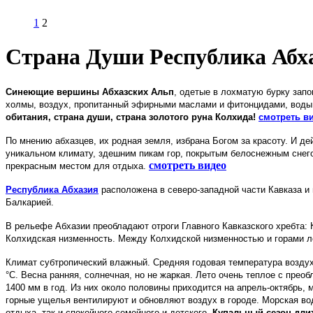
1
2
Страна Души Республика Абх
Синеющие вершины Абхазских Альп
, одетые в лохматую бурку зап
холмы, воздух, пропитанный эфирными маслами и фитонцидами, воды н
обитания, страна души, страна золотого руна Колхида!
смотреть в
По мнению абхазцев, их родная земля, избрана Богом за красоту. И д
уникальном климату, здешним пикам гор, покрытым белоснежным снего
смотреть видео
прекрасным местом для отдыха.
Республика Абхазия
расположена в северо-западной части Кавказа и 
Балкарией.
В рельефе Абхазии преобладают отроги Главного Кавказского хребта: К
Колхидская низменность. Между Колхидской низменностью и горами л
Климат субтропический влажный. Средняя годовая температура воздуха
°С. Весна ранняя, солнечная, но не жаркая. Лето очень теплое с прео
1400 мм в год. Из них около половины приходится на апрель-октябрь,
горные ущелья вентилируют и обновляют воздух в городе. Морская во
отдыха, так и спокойного семейного и детского.
Купальный сезон дли