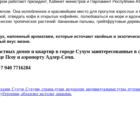
ом работают президент, Кабинет министров и Парламент Республики Абха
лючом. Она излюбленное и красивейшее место для прогулок взрослых и 
ой, отведать кофе в открытых кофейнях, полюбоваться на море и вдохн
ических тропических растений: банановые пальмы, грейпфрутовые дерев
ух, напоенный ароматами, которые источают хвойные и экзотически
ный вкус жизни.
стных домов и квартир в городе Сухум заинтересованные в с
це Псоу и аэропорту Адлер-Сочи.
+7 940 7716284