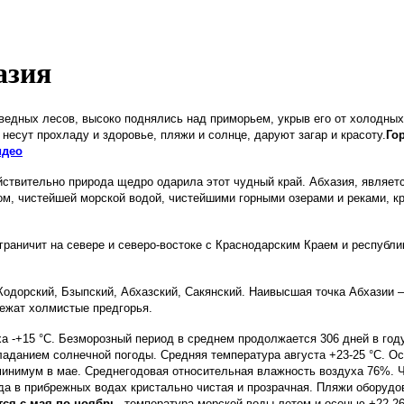
азия
оведных лесов, высоко поднялись над приморьем, укрыв его от холодны
есут прохладу и здоровье, пляжи и солнце, даруют загар и красоту.
Го
идео
ействительно природа щедро одарила этот чудный край. Абхазия, являе
м, чистейшей морской водой, чистейшими горными озерами и реками, к
граничит на севере и северо-востоке с Краснодарским Краем и республи
одорский, Бзыпский, Абхазский, Сакянский. Наивысшая точка Абхазии – 
ежат холмистые предгорья.
 -+15 °С. Безморозный период в среднем продолжается 306 дней в году
бладанием солнечной погоды. Средняя температура августа +23-25 °С. О
 минимум в мае. Среднегодовая относительная влажность воздуха 76%. Чи
да в прибрежных водах кристально чистая и прозрачная. Пляжи оборудо
тся с мая по ноябрь
, температура морской воды летом и осенью +22-26