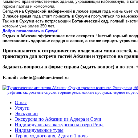
Комплекс правительственных зданий, украшающий набережную, в котор
горком партии и комсомола.
Сегодня
на Сухумской
набережной
в любое время года жизнь бьет к
В любое время года стоит приехать
в Сухуми
прогуляться по набережн
Так же в
Сухуми
есть потрясающий
Ботанический сад
, полный экзот
которым уже более 350 лет.
Добро пожаловать в Сухум
!
Отдых в Абхазии эффективнее всех лекарств. Чистый горный возд
восстановить здоровье сердца и легких, а так же вернуть утрачен
Приглашаются к сотрудничеству владельцы мини отелей, ча
транспорта для встречи гостей Абхазии и туристов на грани
Задавать вопросы в форме справа (задать вопрос) и по тел. 
E-mail:
admin@sukhum-travel.ru
О нас
Услуги
Экскурсии
Экскурсия по Абхазии из Адлера и Сочи
Индивидуальная экскурсия на озеро Рица
Индивидуальные туры
Тур выходного дня, 2 дня и 1 ночь