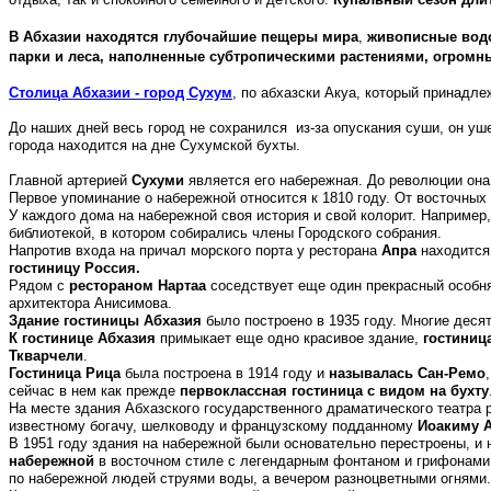
В Абхазии находятся
глубочайшие пещеры мира
,
живописные водо
парки и леса, наполненные субтропическими растениями, огром
Столица Абхазии - город Сухум
, по абхазски Акуа, который принадл
До наших дней весь город не сохранился из-за опускания суши, он уш
города находится на дне Сухумской бухты.
Главной артерией
Сухуми
является его набережная. До революции она
Первое упоминание о набережной относится к 1810 году. От восточных
У каждого дома на набережной своя история и свой колорит. Например
библиотекой, в котором собирались члены Городского собрания.
Напротив входа на причал морского порта у ресторана
Апра
находится
гостиницу Россия.
Рядом с
рестораном Нартаа
соседствует еще один прекрасный особня
архитектора Анисимова.
Здание гостиницы Абхазия
было построено в 1935 году. Многие десят
К гостинице Абхазия
примыкает еще одно красивое здание,
гостиниц
Ткварчели
.
Гостиница Рица
была построена в 1914 году и
называлась Сан-Ремо
сейчас в нем как прежде
первоклассная гостиница
с видом на бухту
На месте здания Абхазского государственного драматического театра 
известному богачу, шелководу и французскому подданному
Иоакиму А
В 1951 году здания на набережной были основательно перестроены, и 
набережной
в восточном стиле с легендарным фонтаном и грифонам
по набережной людей струями воды, а вечером разноцветными огнями.