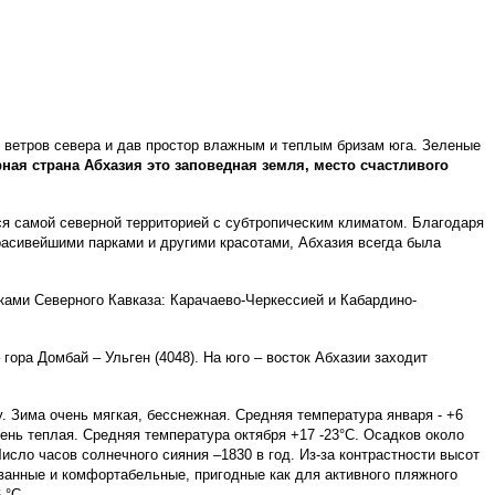
х ветров севера и дав простор влажным и теплым бризам юга. Зеленые
рная страна Абхазия это заповедная земля, место счастливого
тся самой северной территорией с субтропическим климатом. Благодаря
расивейшими парками и другими красотами, Абхазия всегда была
ками Северного Кавказа: Карачаево-Черкессией и Кабардино-
гора Домбай – Ульген (4048). На юго – восток Абхазии заходит
. Зима очень мягкая, бесснежная. Средняя температура января - +6
сень теплая. Средняя температура октября +17 -23°С. Осадков около
сло часов солнечного сияния –1830 в год. Из-за контрастности высот
ванные и комфортабельные, пригодные как для активного пляжного
 °С.