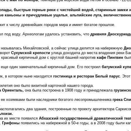
пады, быстрые горные реки с чистейшей водой,
старинные замки 
ные каньоны и причудливые ущелья
,
альпийские луга, величественн
ежит к числу древнейших городов мира и имеет богатое прошлое.
ел под воду. Археологам удалось установить, что
древняя Диоскуриад
 называлась Михайловской, а сейчас улица делится на набережную
Дио
 ворот
Сухумской крепости
улица доходила до места впадения реки Б
, красивый кирпичный дом с круглой башней напротив
кафе Пингвин
был
 еще один замечательный кирпичный дом. Его построил
батумский куп
к, в котором ныне находится
гостиница и ресторан Белый парус
. Это
илетия оно было визитной карточкой нашего города.
а Ориенталь,
она была построена в 1908 году и принадлежала
грузинск
, ее хозяевами были наследники богатого лесопромышленника
грека Сп
.
располагались два здания, построенные по проекту архитектора Саркисо
лоизи.
на их месте появился
Абхазский государственный драматический теа
и.
Грифоны
появились на набережной в 50-е годы, а в 2008 году были 